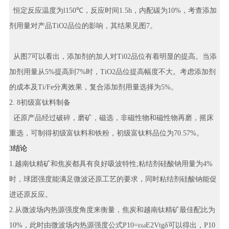
恒定反应温度为l150℃，反应时间1.5h，内配碳为10%，考查添加
剂用量对产品TiO2品位的影响，其结果见图7。
从图7可以看出，添加剂的加人对Ti02品位有着明显的提高。当添
加剂用量从5%提高到7%时，TiO2品位提高幅度不大。考虑添加剂
的成本及Ti/Fe分离效果，复合添加剂用量选择为5%。
2. 8初级富钛料制备
还原产品经过破碎，磨矿，磁选，非磁性物和磁性物再磨，摇床
重选，可制得初级富钛料和铁粉，初级富钛料品位为70.57%。
3结论
1.越南钛精矿和焦炭都具有良好吸波特性;粘结剂硅酸钠用量为4%
时，球团强度能满足微波还原工艺的要求，同时粘结剂硅酸钠能促
进还原反应。
2.从微波场内热源强度角度来衡量，焦炭和越南钛精矿最佳配比为
10%，此时由微波场内热源强度公式P10=εωE2Vtgδ可以得出，P10