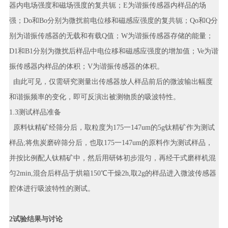
器内电场强度和磁场强度的复共轭；E为谐振传感器内样品的场
强；Do和Bo分别为微扰前电位移和磁感应强度的复共轭；Qo和Q分
别为谐振传感器的无载和有载Q值；W为谐振传感器存储的能量；
D1和B1分别为微扰后样品中电位移和磁感应强度的增加值；Ve为谐
振传感器内样品的体积；V为谐振传感器的体积。
由此可见，仅需研究测量出传感器放人样品前后的微波输出幅度
和谐振频率的变化，即可反演出被测物质的吸波特性。
1.3测试样品准备
原料钛精矿经筛分后，取粒度为175一147um的5g钛精矿作为测试
样品;将焦炭磨碎筛分后，也取175一147um的原料作为测试样品，
并按比例配人钛精矿中，然后用研钵初步混匀，再经干式磨样机混
匀2min,混合后样品于烘箱150℃干燥2h,取2g的样品进入微波传感器
腔体进行吸波特性的测试。
2试验结果与讨论