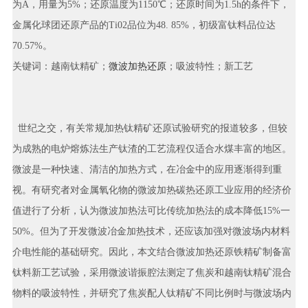
为A，用量为5%；还原温度为1150℃；还原时间为1.5h的条件下，
金属化球团还原产品的Ti02品位为48. 85%，初级富钛料品位达
70.57%。
关键词：越南钛精矿；
微波加热还原
；吸波特性；新工艺
世纪之交，有关常规加热钛精矿还原试验研究的报道较多，但较
为成熟的电炉熔炼法生产钛渣的工艺流程仅适合水煤丰富的地区。
微波是一种快速、清洁的加热方式，在冶金中的应用逐渐得到重
视。有研究者对金属氧化物的微波加热碳热还原工业应用的经济价
值进行了分析，认为微波加热法可比传统加热法的成本降低15%一
50%。但为了开发微波冶金加热技术，还应该加强对微波场内材料
介电性能的基础研究。因此，本文结合微波加热还原铁精矿制备富
钛料新工艺试验，采用微波谐振腔法测定了焦炭和越南钛精矿混合
物料的吸波特性，并研究了焦炭配人钛精矿不同比例时与微波场内