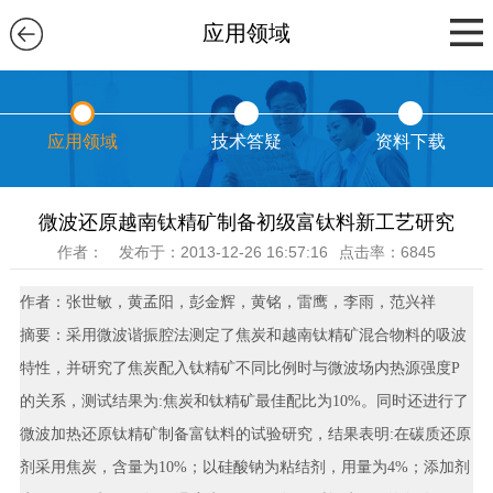
应用领域
应用领域
技术答疑
资料下载
微波还原越南钛精矿制备初级富钛料新工艺研究
作者：
发布于：2013-12-26 16:57:16
点击率：6845
作者：张世敏，黄孟阳，彭金辉，黄铭，雷鹰，李雨，范兴祥
摘要：采用微波谐振腔法测定了焦炭和越南钛精矿混合物料的吸波
特性，并研究了焦炭配入钛精矿不同比例时与微波场内热源强度P
的关系，测试结果为:焦炭和钛精矿最佳配比为10%。同时还进行了
微波加热还原钛精矿制备富钛料的试验研究，结果表明:在碳质还原
剂采用焦炭，含量为10%；以硅酸钠为粘结剂，用量为4%；添加剂