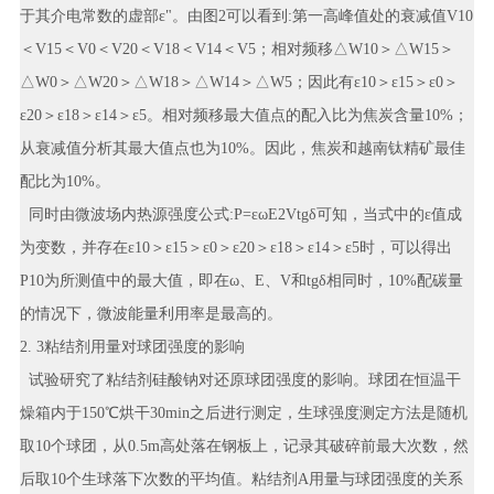
于其介电常数的虚部ε"。由图2可以看到:第一高峰值处的衰减值V10
＜V15＜V0＜V20＜V18＜V14＜V5；相对频移△W10＞△W15＞
△W0＞△W20＞△W18＞△W14＞△W5；因此有ε10＞ε15＞ε0＞
ε20＞ε18＞ε14＞ε5。相对频移最大值点的配入比为焦炭含量10%；
从衰减值分析其最大值点也为10%。因此，焦炭和越南钛精矿最佳
配比为10%。
同时由微波场内热源强度公式:P=εωE2Vtgδ可知，当式中的ε值成
为变数，并存在ε10＞ε15＞ε0＞ε20＞ε18＞ε14＞ε5时，可以得出
P10为所测值中的最大值，即在ω、E、V和tgδ相同时，10%配碳量
的情况下，微波能量利用率是最高的。
2. 3粘结剂用量对球团强度的影响
试验研究了粘结剂硅酸钠对还原球团强度的影响。球团在恒温干
燥箱内于150℃烘干30min之后进行测定，生球强度测定方法是随机
取10个球团，从0.5m高处落在钢板上，记录其破碎前最大次数，然
后取10个生球落下次数的平均值。粘结剂A用量与球团强度的关系