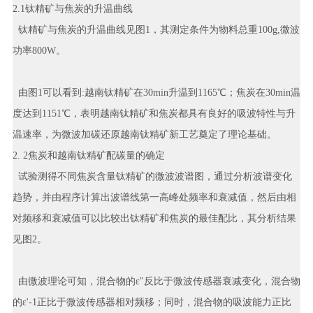
2.1钛精矿与焦炭的升温曲线
钛精矿与焦炭的升温曲线见图1，其测定条件为物料总重100g,微波
功率800W。
由图1可以看到:越南钛精矿在30min升温到1165℃；焦炭在30min温
度达到1151℃，表明越南钛精矿和焦炭都具有良好的吸波特性与升
温速率，为微波加碳还原越南钛精矿新工艺奠定了理论基础。
2. 2焦炭和越南钛精矿配碳量的确定
试验测得不同焦炭含量钛精矿的微波波谱图，通过分析波谱变化
趋势，并由程序计算出波谱线第一高峰处频率和衰减值，然后由相
对频移和衰减值可以比较出钛精矿和焦炭的最佳配比，其分析结果
见图2。
由微波理论可知，混合物的ε"反比于微波传感器衰减变化，混合物
的ε'-1正比于微波传感器相对频移；同时，混合物的吸波能力正比