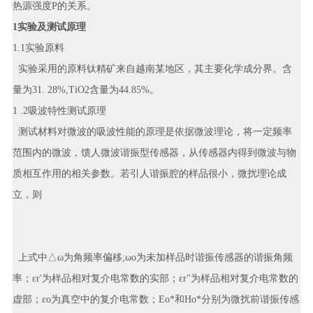
热源强度P的关系。
1实验及测试原理
1.1实验原料
实验采用的原料钛精矿来自越南某地区，其主要化学成分界。含
量为31. 28%,TiO2含量为44.85%。
1 .2吸波特性测试原理
测试材料对微波的吸波性能的原理是依据微波理论，将一定频率
范围内的微波，馈人微波谐振型传感器，从传感器内得到微波与物
质相互作用的相关参数。若引人谐振腔的样品很小，微扰理论成
立，则
上式中△ω为角频率偏移;ωo为未加样品时谐振传感器的谐振角频
率；εr'为样品相对复介电常数的实部；εr"为样品相对复介电常数的
虚部；εo为真空中的复介电常数；Eo*和Ho*分别为微扰前谐振传感