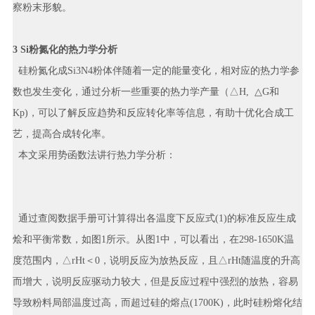
察粉末形貌。
3 Si粉氮化的热力学分析
硅粉氮化成Si3N4粉体伴随着一定的能量变化，相对应的热力学参
数也发生变化，通过分析一些重要的热力学产量（△H, △G和
Kp)，可以了解反应趋势和反应转化率等信息，有助十优化合成工
艺，提高合成转化率。
本文采用势函数法讲行热力学分析：
通过查阅数据手册可计算得出各温度下反应式(1)的标准反应生成
烩和平衡常数，如图1所示。从图1中，可以看出，在298-1650K温
度范围内，△rHt＜0，说明反应为放热反应，且△rHt随温度的升高
而增大，说明反应驱动力较大，但是反应过程中强烈的放热，容易
导致粉料局部温度过高，而超过硅的熔点(1700K)，此时硅粉熔化结