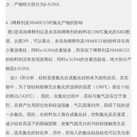
少，产物绝大部分为β-Si3N4。
4. 2稀释剂及NH4HCO3对氮化产物的影响
图3是添加稀释剂以及未添加稀释剂的粉料在1380℃氮化的XRD图
谱。从图3中，可以看出，未添加稀释剂及NH4HCO3的粉料存在有
少量游离硅，同时α-Si3N4含量较多，而添加了稀释剂及NH4HCO3
的粉料则没有发现游离硅，同时α-Si3N4的含量也较低，绝大部分产
物是β-Si3N4。
如3. 1所分析，硅粉直接氮化合成氮化硅粉体为放热反应。在实
验中，为了使硅粉能够完全氮化所选择的温度（1380℃）接近十硅
的熔点(1420℃）。因此，在氮化过程中，若硅与氮气反应过于激
烈，容易产生局部过热和硅溢现象，气孔阻塞封闭，阻碍了硅的进
一步氮化。因此，在粉料加入预合成氮化硅，控制氮化反应速度，
减少硅在高温下的熔融团聚，使氮气能充分的与硅粉接触发生反
应，提高氮化的转化率，另外，所加入的氮化硅晶粒也可以充当形