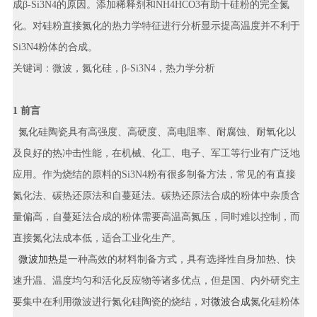
成β-Si3N4的原因。添加稀释剂和NH4HCO3有助十硅粉的完全氮
化。对硅粉直接氮化的热力学特征进行分析显示提高温度并不利于
Si3N4粉体的合成。
关键词：微波，氮化硅，β-Si3N4，热力学分析
1 前言
氮化硅陶瓷具有高强度、高硬度、高电阻率、耐腐蚀、耐氧化以
及良好的热冲击性能，在机械、化工、电子、军工等行业有广泛地
应用。作为烧结的原料的Si3N4粉有很多制备方法，常见的有直接
氮化法、碳热还原法和自蔓延法。碳热还原法合成的粉体中杂质含
量偏高，自蔓延法合成的粉体需要高温高氮压，同时难以控制，而
直接氮化法成本低，适合工业化生产。
微波加热
是一种高效的材料制备方式，具有选择性自身加热、快
速升温、温度均匀和活化反应物等诸多优点，但是国、内外研究主
要集中在利用微波进行氮化硅陶瓷的烧结，对
微波合成
氮化硅粉体