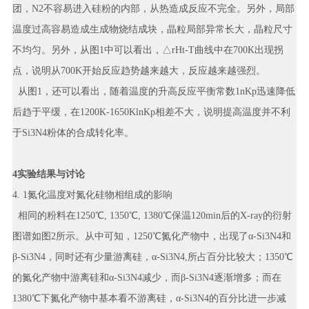
团，N2不容易进入硅粉的内部，从热造成反应不完全。另外，局部
温度过高容易造成生成物烧结成块，晶粒局部异常长大，晶粒尺寸
不均匀。另外，从图1中可以看出，△rHt-T曲线中在700K出现拐
点，说明从700K开始反应趋势越来越大，反应越来越强烈。
从图1，还可以看出，随着温度的升高反应平衡常数1nKp迅速降低
后趋于平缓，在1200K-1650KlnKp相差不大，说明提高温度并不利
于Si3N4粉体的合成转化率。
4实验结果与讨论
4. 1氮化温度对氮化硅物相组成的影响
相同的粉料在1250℃, 1350℃, 1380℃保温120min后的X-ray的衍射
图谱如图2所示。从中可知，1250℃氮化产物中，出现了α-Si3N4和
β-Si3N4，同时还有少量游离硅，α-Si3N4,所占百分比较大；1350℃
的氮化产物中游离硅和α-Si3N4减少，而β-Si3N4逐渐增多；而在
1380℃下氮化产物中基本看不游离硅，α-Si3N4的百分比进一步减