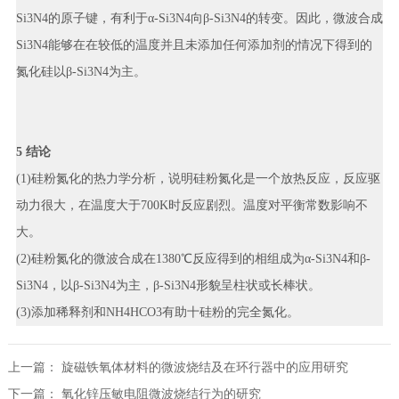
Si3N4的原子键，有利于α-Si3N4向β-Si3N4的转变。因此，微波合成
Si3N4能够在在较低的温度并且未添加任何添加剂的情况下得到的
氮化硅以β-Si3N4为主。
5 结论
(1)硅粉氮化的热力学分析，说明硅粉氮化是一个放热反应，反应驱
动力很大，在温度大于700K时反应剧烈。温度对平衡常数影响不
大。
(2)硅粉氮化的微波合成在1380℃反应得到的相组成为α-Si3N4和β-
Si3N4，以β-Si3N4为主，β-Si3N4形貌呈柱状或长棒状。
(3)添加稀释剂和NH4HCO3有助十硅粉的完全氮化。
上一篇：
旋磁铁氧体材料的微波烧结及在环行器中的应用研究
下一篇：
氧化锌压敏电阻微波烧结行为的研究