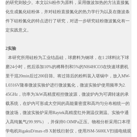
的研究则较少。本文以Si粉作为原料，采用微波加热的方法直接氮
化生成氮化硅粉体，并对硅粉直接氮化的热力学行为以及在微波条
件下硅粉氮化的特点进行了研究，对进一步研究硅粉微波氮化有一
定实践意义。
2实验
本研究所用硅粉为工业结晶硅，球磨料为钢球，在1:2球料比下球
磨24小时，然后添加10%的稀释剂和5%的NH4HCO3在快速球磨机
里干混20min后过200目筛。将过筛后的粉料装入堪锅中，放入MW-
L0316V隆泰微波实验炉进行微波氮化，微波实验炉使用频率为2.
45GHz，功率为3kW高精度程控微波源，微波炉内为可调转速的承
载系统，在炉内可形成大空间的高能量密度和高均匀分布相统一的
微波场，微波实验炉采用Raytek高精度红外测温仪测温。实验中通
入高纯氮气(99.99%），并保持0.OlMPa正压。物相分析采用口本理
学电机RigakuD/max-rB X射线衍射仪，使用JSM-5600LV扫描电镜观