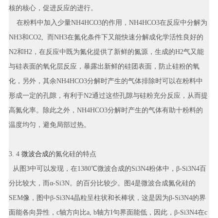
核的核心，促进反应的进行。
在粉料中加入少量NH4HCO3的作用，NH4HCO3在反应中分解为
NH3和CO2, 而NH3在氮化条件下又能快速分解成化学活性良好的
N2和H2，在反应中既为氮化提供了新鲜的氮源，生成的H2气又能
与硅表面的氧化层反应，暴露出新鲜的硅团表面，防止硅粉的氧
化，另外，其余NH4HCO3分解时产生的气体排除时可以在粉料中
形成一定的孔隙，有利于N2通过这些孔隙与硅粉充分反应，从而提
高氮化率。除此之外，NH4HCO3分解时产生的气体有助十粉料的
温度均匀，避免局部过热。
3. 4
微波合成
的氮化硅的特点
从图3中可以发现，在1380℃微波合成的Si3N4粉体中，β-Si3N4百
分比较大，而α-Si3N。的百分比较少。图4是微波合成氮化硅的
SEM像，图中β-Si3N4晶粒呈柱状和长棒状，这是因为β-Si3N4的界
面能各向异性，c轴方向比a, b轴方I句界面能低，因此，β-Si3N4在c