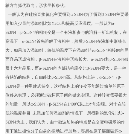
轴方向择优取向，形状呈长条状。
一般认为在硅粉直接氮化主要得到α-Si3N4为了得到β-Si3N4主要采
用加入少量的添加剂比如Y2O3和提高反应温度。一般认为α-
Si3N4→β-Si3N4的相转变是一个有液相参与的溶解一析出机制，在
高温下，α-Si3N4首先溶解于液相中，然后β-Si3N4在液相中形核长
大，如果加入添加剂，较低的温度下在添加剂与α-Si3N4相接触的界
面容易形成液相，β-Si3N4在液相中形核长大。α-Si3N4和β-Si3N4都
属十六方晶系，而α-Si3N4的内部结构应变比β-Si3N4要大，是一种
有缺陷的结构，自由能比β-Si3N4高。从结构上讲，α-Si3N4→β-
Si3N4是一种重建式转变，这样结构上的转变不能通过简单的原子
位移来实现，必须通过破坏原子间的键来实现。这种转变需要很大
的能量，所以α-Si3N4→β-Si3N4在1400℃以上才能实现。对十在较
低的温度并目_未添加任何添加剂的情况下，所得到的氮化硅以β-
Si3N4为主，我们认为，由十微波加热的特点是在交变电磁场的作
用下通过极性分子自身的振动进行加热，容易在原子层面破坏α-