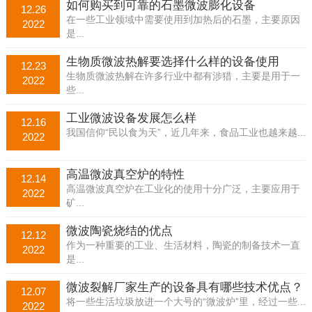
如何购买到可靠的石墨微波膨化设备
12.26
在一些工业领域中需要使用到加热后的石墨，主要原因
2022
是...
生物质微波热解要选择什么样的设备使用
12.23
生物质微波热解在许多行业中都有涉猎，主要是用于一
2022
些...
工业微波设备发展怎么样
12.16
我国信仰“民以食为天”，近几年来，食品工业也越来越...
2022
高温微波真空炉的特性
12.14
高温微波真空炉在工业化的使用十分广泛，主要应用于
2022
矿...
微波陶瓷烧结的优点
12.12
作为一种重要的工业、生活材料，陶瓷的制备技术一直
2022
是...
微波裂解厂家生产的设备具有哪些技术优点？
12.07
将一些生活垃圾放进一个大号的“微波炉”里，经过一些...
2022