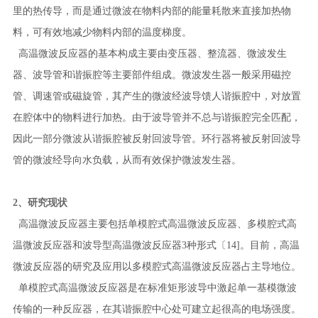
里的热传导，而是通过微波在物料内部的能量耗散来直接加热物
料，可有效地减少物料内部的温度梯度。
高温微波反应器的基本构成主要由变压器、整流器、微波发生
器、波导管和谐振腔等主要部件组成。微波发生器一般采用磁控
管、调速管或磁旋管，其产生的微波经波导馈人谐振腔中，对放置
在腔体中的物料进行加热。由于波导管并不总与谐振腔完全匹配，
因此一部分微波从谐振腔被反射回波导管。环行器将被反射回波导
管的微波经导向水负载，从而有效保护微波发生器。
2、研究现状
高温微波反应器主要包括单模腔式高温微波反应器、多模腔式高
温微波反应器和波导型高温微波反应器3种形式〔14]。目前，高温
微波反应器的研究及应用以多模腔式高温微波反应器占主导地位。
单模腔式高温微波反应器是在标准矩形波导中激起单一基模微波
传输的一种反应器，在其谐振腔中心处可建立起很高的电场强度。