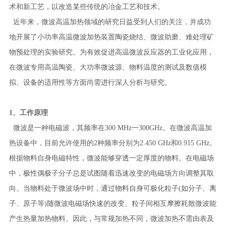
术和新工艺，以改造某些传统的冶金工艺和技术。
近年来，微波高温加热领域的研究日益受到人们的关注，并成功
地开展了小功率高温微波加热装置陶瓷烧结、微波助磨、难处理矿
物预处理的实验研究。为有效促进高温微波反应器的工业化应用，
在微波专用高温陶瓷、大功率微波源、物料温度的测试及数值模
拟、设备的适用性等方面尚需进行深人分析与研究。
1、工作原理
微波是一种电磁波，其频率在300 MHz一300GHz。在微波高温加
热设备中，目前允许使用的2种频率分别为2.450 GHz和0.915 GHz。
根据物料自身电磁特性，微波能够穿透一定厚度的物料。在电磁场
中，极性偶极子分子总是试图随着迅速改变的电磁场方向调整其取
向。当物料处于微波场中时，通过物料自身可极化粒子(如分子、离
子、原子等)随微波电磁场快速的改变、粒子间相互摩擦耗散微波能
产生热量加热物料。因此，与常规加热不同，微波加热不需由表及