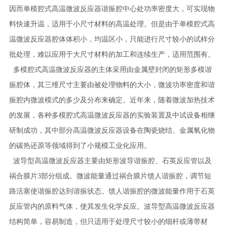
因而单模腔式高温微波反应器谐振腔中心处功率密度大，可实现物
料快速升温，适用于小尺寸材料的高温处理。但是由于单模腔式高
温微波反应器腔体体积小，均温区小，只能进行尺寸较小的试样分
批处理，难以应用于大尺寸材料的加工和连续生产，适用范围有。
多模腔式高温微波反应器的主体采用由金属壁封闭的矩形多模谐
振腔体，其三维尺寸主要由被处理物料的大小，微波功率密度和谐
振腔内微波模式的多少及分布来确定。近年来，随着微波加热技术
的发展，各种多模腔式高温微波反应器的实验装置及中试设备相继
研制成功，其中部分高温微波反应器设备在陶瓷烧结、金属氧化物
的碳热还原等领域得到了小规模工业化应用。
波导型高温微波反应器主要由矩形波导谐振腔、石英反应管以及
祸合膜片3部分组成。微波能量通过祸合膜片馈人谐振腔，调节短
路活塞使谐振腔达到谐振状态。馈人谐振腔的微波能量作用于石英
反应管内的原料气体，使其发生化学反应。波导型高温微波反应器
结构简单，容易制造，但只适用于处理尺寸较小的细杆或薄带材